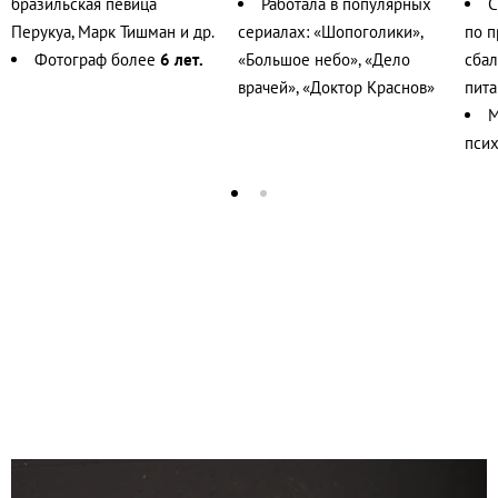
бразильская певица
Работала в популярных
С
Перукуа, Марк Тишман и др.
сериалах: «Шопоголики»,
по п
Фотограф более
6 лет.
«Большое небо», «Дело
сба
врачей», «Доктор Краснов»
пита
М
псих