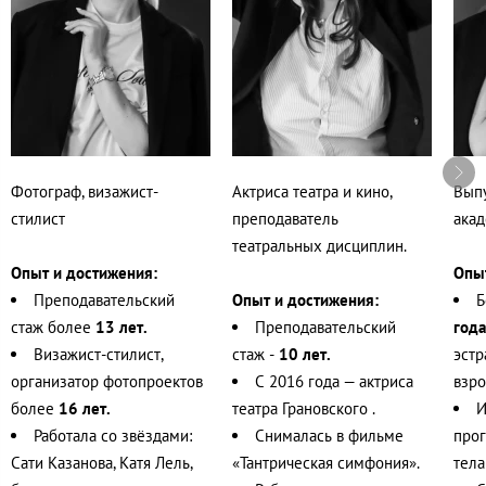
Фотограф, визажист-
Актриса театра и кино,
Вып
стилист
преподаватель
ака
театральных дисциплин.
Опыт и достижения:
Опыт
Преподавательский
Опыт и достижения:
Б
стаж более
13 лет.
Преподавательский
год
Визажист-стилист,
стаж
-
10 лет
.
эстр
организатор фотопроектов
С 2016 года — актриса
взро
более
16 лет.
театра Грановского .
И
Работала со звёздами:
Снималась в фильме
прог
Сати Казанова, Катя Лель,
«Тантрическая симфония».
тела