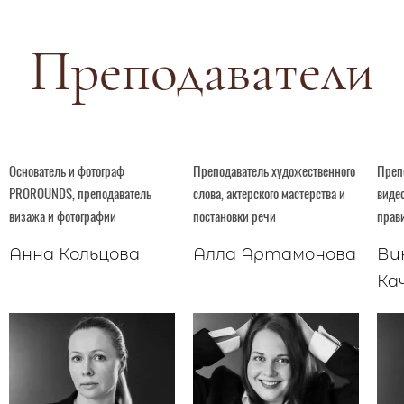
Преподаватели
Основатель и фотограф
Преподаватель художественного
Преп
PROROUNDS, преподаватель
слова, актерского мастерства и
виде
визажа и фотографии
постановки речи
прав
Анна Кольцова
Алла Артамонова
Ви
Ка