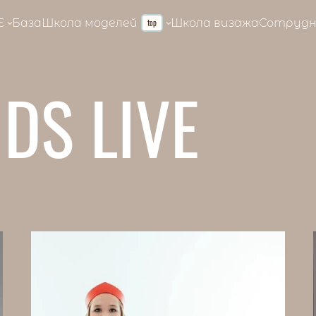
E
База
Школа моделей
Школа визажа
Сотрудн
top
DS LIVE